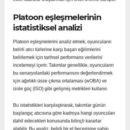
Platoon eşleşmelerinin
istatistiksel analizi
Platoon eşleşmelerini analiz etmek, oyuncuların
belirli atıcı türlerine karşı başarı eğilimlerini
belirlemek için tarihsel performans verilerini
incelemeyi içerir. Takımlar genellikle, oyuncuların
bu senaryolardaki performansını değerlendirmek
için ağırlıklı üsse çıkma ortalaması (wOBA) ve
izole güç (ISO) gibi gelişmiş metrikleri kullanır.
Bu istatistikleri karşılaştırarak, takımlar günün
başlangıç atıcısına göre kadroya hangi oyuncuları
dahil edecekleri konusunda bilinçli kararlar
alabilir. Bu analiz, belirli bir el becerisine sahip