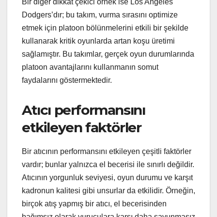
Bir diğer dikkat çekici örnek ise Los Angeles
Dodgers’dır; bu takım, vurma sırasını optimize
etmek için platoon bölünmelerini etkili bir şekilde
kullanarak kritik oyunlarda artan koşu üretimi
sağlamıştır. Bu takımlar, gerçek oyun durumlarında
platoon avantajlarını kullanmanın somut
faydalarını göstermektedir.
Atıcı performansını
etkileyen faktörler
Bir atıcının performansını etkileyen çeşitli faktörler
vardır; bunlar yalnızca el becerisi ile sınırlı değildir.
Atıcının yorgunluk seviyesi, oyun durumu ve karşıt
kadronun kalitesi gibi unsurlar da etkilidir. Örneğin,
birçok atış yapmış bir atıcı, el becerisinden
bağımsız olarak vuruculara karşı daha savunmasız