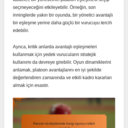
seçmeyeceğini etkileyebilir. Örneğin, son
inninglerde yakın bir oyunda, bir yönetici avantajlı
bir eşleşme yerine daha güçlü bir vurucuyu tercih
edebilir.
Ayrıca, kritik anlarda avantajlı eşleşmeleri
kullanmak için yedek vurucuların stratejik
kullanımı da devreye girebilir. Oyun dinamiklerini
anlamak, platoon avantajlarını en iyi şekilde
değerlendiren zamanında ve etkili kadro kararları
almak için esastır.