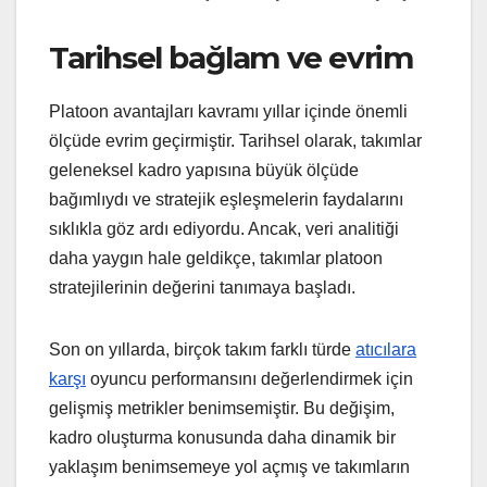
Tarihsel bağlam ve evrim
Platoon avantajları kavramı yıllar içinde önemli
ölçüde evrim geçirmiştir. Tarihsel olarak, takımlar
geleneksel kadro yapısına büyük ölçüde
bağımlıydı ve stratejik eşleşmelerin faydalarını
sıklıkla göz ardı ediyordu. Ancak, veri analitiği
daha yaygın hale geldikçe, takımlar platoon
stratejilerinin değerini tanımaya başladı.
Son on yıllarda, birçok takım farklı türde
atıcılara
karşı
oyuncu performansını değerlendirmek için
gelişmiş metrikler benimsemiştir. Bu değişim,
kadro oluşturma konusunda daha dinamik bir
yaklaşım benimsemeye yol açmış ve takımların