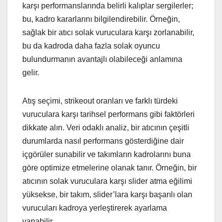
karşı performanslarında belirli kalıplar sergilerler;
bu, kadro kararlarını bilgilendirebilir. Örneğin,
sağlak bir atıcı solak vuruculara karşı zorlanabilir,
bu da kadroda daha fazla solak oyuncu
bulundurmanın avantajlı olabileceği anlamına
gelir.
Atış seçimi, strikeout oranları ve farklı türdeki
vuruculara karşı tarihsel performans gibi faktörleri
dikkate alın. Veri odaklı analiz, bir atıcının çeşitli
durumlarda nasıl performans gösterdiğine dair
içgörüler sunabilir ve takımların kadrolarını buna
göre optimize etmelerine olanak tanır. Örneğin, bir
atıcının solak vuruculara karşı slider atma eğilimi
yüksekse, bir takım, slider’lara karşı başarılı olan
vurucuları kadroya yerleştirerek ayarlama
yapabilir.