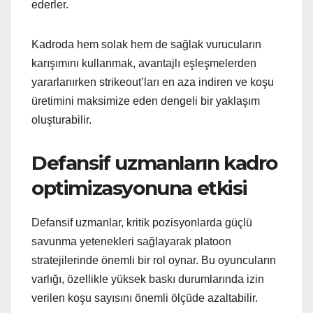
ederler.
Kadroda hem solak hem de sağlak vurucuların
karışımını kullanmak, avantajlı eşleşmelerden
yararlanırken strikeout’ları en aza indiren ve koşu
üretimini maksimize eden dengeli bir yaklaşım
oluşturabilir.
Defansif uzmanların kadro
optimizasyonuna etkisi
Defansif uzmanlar, kritik pozisyonlarda güçlü
savunma yetenekleri sağlayarak platoon
stratejilerinde önemli bir rol oynar. Bu oyuncuların
varlığı, özellikle yüksek baskı durumlarında izin
verilen koşu sayısını önemli ölçüde azaltabilir.