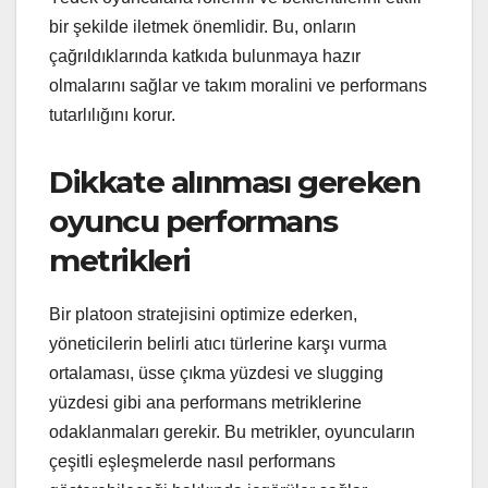
bir şekilde iletmek önemlidir. Bu, onların
çağrıldıklarında katkıda bulunmaya hazır
olmalarını sağlar ve takım moralini ve performans
tutarlılığını korur.
Dikkate alınması gereken
oyuncu performans
metrikleri
Bir platoon stratejisini optimize ederken,
yöneticilerin belirli atıcı türlerine karşı vurma
ortalaması, üsse çıkma yüzdesi ve slugging
yüzdesi gibi ana performans metriklerine
odaklanmaları gerekir. Bu metrikler, oyuncuların
çeşitli eşleşmelerde nasıl performans