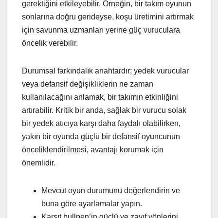
gerektiğini etkileyebilir. Örneğin, bir takım oyunun
sonlarına doğru gerideyse, koşu üretimini artırmak
için savunma uzmanları yerine güç vuruculara
öncelik verebilir.
Durumsal farkındalık anahtardır; yedek vurucular
veya defansif değişikliklerin ne zaman
kullanılacağını anlamak, bir takımın etkinliğini
artırabilir. Kritik bir anda, sağlak bir vurucu solak
bir yedek atıcıya karşı daha faydalı olabilirken,
yakın bir oyunda güçlü bir defansif oyuncunun
önceliklendirilmesi, avantajı korumak için
önemlidir.
Mevcut oyun durumunu değerlendirin ve
buna göre ayarlamalar yapın.
Karşıt bullpen’in güçlü ve zayıf yönlerini